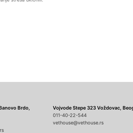
 Banovo Brdo,
Vojvode Stepe 323 Voždovac, Beo
011-40-22-544
vethouse@vethouse.rs
rs