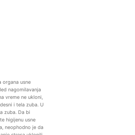
a organa usne
sled nagomilavanja
a vreme ne ukloni,
esni i tela zuba. U
a zuba. Da bi
te higijenu usne
ma, neophodno je da
nje stresa uklonili.