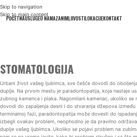
Skip to navigation
Skip to main content
POČETNA
USLUGE
O NAMA
ZANIMLJIVOSTI
LOKACIJE
KONTAKT
STOMATOLOGIJA
Urbani život vašeg ljubimca, sve češće dovodi do oboljenj
duplje. Na prvom mestu je paradontopatija, koja nastaje u
zubnog kamenca i plaka. Nagomilani kamenac, ukoliko se n
dovodi do zapaljenja desni i do stvaranja džepova između d
terminalnoj fazi, paradontopatija može dovesti do ispadanj
izbegli ovakav problem, neophodno je da pravilno održava
duplje vašeg ljubimca. Ukoliko se pojavi problem na zubi
nam se na vreme javite, kako bi problem stručno i sa što ma